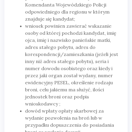
Komendanta Wojewódzkiego Policji
odpowiedniego dla regionu w którym
znajduje się kandydat;
wniosek powinien zawierać wskazanie
osoby od której pochodzi kandydat, imię
ojca, imię i nazwisko panieńskie matki,
adres stałego pobytu, adres do
korespondencji/zamieszkania (jeżeli jest
inny niż adres stałego pobytu), seria i
numer dowodu osobistego oraz kiedy i
przez jaki organ został wydany, numer
ewidencyjny PESEL, określenie rodzaju
broni, celu jakiemu ma służyć, ilości
jednostek broni oraz podpis
wnioskodawcy ;
dowód wpłaty opłaty skarbowej za
wydanie pozwolenia na broń lub w
przypadku dopuszczenia do posiadania
broni za wydanie decyzji