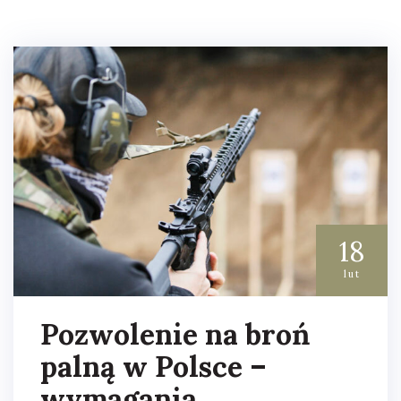
18
lut
Pozwolenie na broń
palną w Polsce –
wymagania