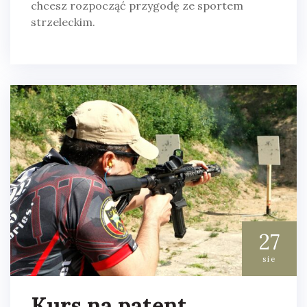
chcesz rozpocząć przygodę ze sportem
strzeleckim.
27
sie
Kurs na patent