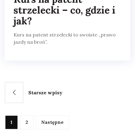
strzelecki – co, gdzie i
jak?
Kurs na patent strzelecki to swoiste „prawo
jazdy na broń”.
Nawigacja
Starsze wpisy
po
wpisach
Stronicowanie
1
2
Następne