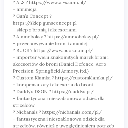
? ALS ? https://www.al-s.com.pl/
– amunicja
? Gun’s Concept ?
https://sklep.gunsconcept.pl
– sklep z bronią i akcesoriami
? Ammoboksy ? https://ammoboksy.pl/
– przechowywanie broni i amunicji
? BUOS ? https://www.buos.com.pl/
– importer wielu znakomitych marek broni i
akcesoriów do broni (Daniel Defence, Aero
Precision, Springfield Armory, itd.)
? Custom Klamka ? https://customklamka.pl/
– kompensatory i akcesoria do broni
? Daddy’s DSGN ? https://daddys.pl/
– fantastyczna i nieszablonowa odzież dla
strzelców
? Niebanals ? https://niebanals.com/pl/
– fantastyczna i nieszablonowa odzież dla
strzelców, również z uwzględnieniem potrzeb