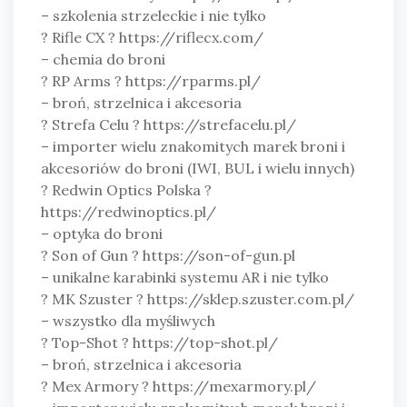
– szkolenia strzeleckie i nie tylko
? Rifle CX ? https://riflecx.com/
– chemia do broni
? RP Arms ? https://rparms.pl/
– broń, strzelnica i akcesoria
? Strefa Celu ? https://strefacelu.pl/
– importer wielu znakomitych marek broni i
akcesoriów do broni (IWI, BUL i wielu innych)
? Redwin Optics Polska ?
https://redwinoptics.pl/
– optyka do broni
? Son of Gun ? https://son-of-gun.pl
– unikalne karabinki systemu AR i nie tylko
? MK Szuster ? https://sklep.szuster.com.pl/
– wszystko dla myśliwych
? Top-Shot ? https://top-shot.pl/
– broń, strzelnica i akcesoria
? Mex Armory ? https://mexarmory.pl/