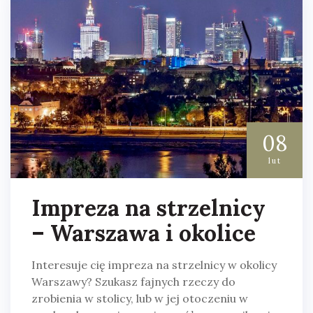
08
lut
Impreza na strzelnicy
– Warszawa i okolice
Interesuje cię impreza na strzelnicy w okolicy
Warszawy? Szukasz fajnych rzeczy do
zrobienia w stolicy, lub w jej otoczeniu w