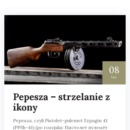
08
lut
Pepesza – strzelanie z
ikony
Pepesza, czyli Pistolet-pulemet Szpagin 41
(PPSh-41) (po rosyjsku: Пистолет пулемёт