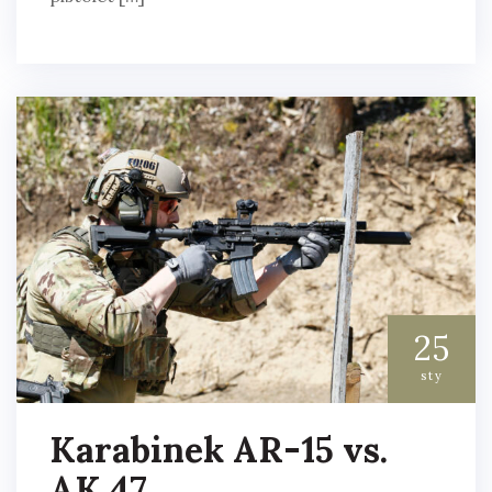
25
sty
Karabinek AR-15 vs.
AK 47