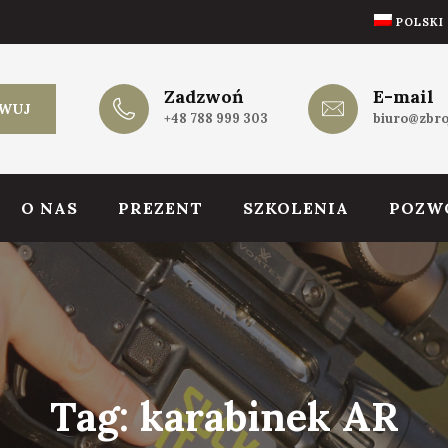
POLSKI
Zadzwoń
E-mail
WUJ
+48 788 999 303
biuro@zbro
O NAS
PREZENT
SZKOLENIA
POZW
Tag:
karabinek AR