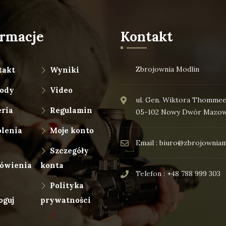
ormacje
Kontakt
Zbrojownia Modlin
takt
Wyniki
ody
Video
ul. Gen. Wiktora Thommee
ria
Regulamin
05-102 Nowy Dwór Mazow
olenia
Moje konto
Email : biuro@zbrojowniam
Szczegóły
ówienia
konta
Telefon : +48 788 999 303
Polityka
oguj
prywatności