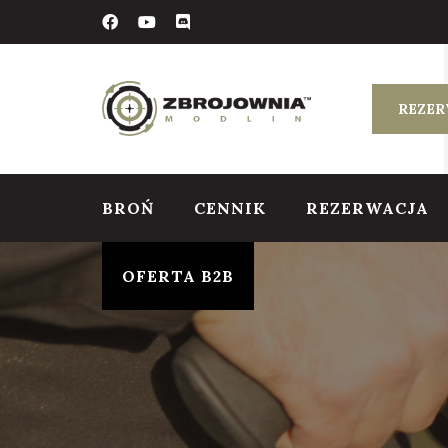
Skip
to
content
REZER
BROŃ
CENNIK
REZERWACJA
OFERTA B2B