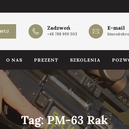
Zadzwoń
E-mail
WUJ
+48 788 999 303
biuro@zbro
O NAS
PREZENT
SZKOLENIA
POZW
Tag:
PM-63 Rak