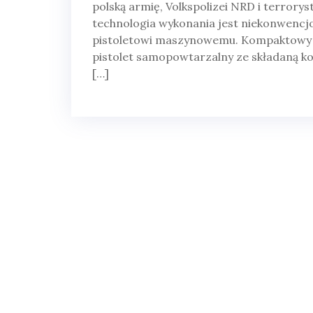
polską armię, Volkspolizei NRD i terrory
technologia wykonania jest niekonwencjo
pistoletowi maszynowemu. Kompaktowy p
pistolet samopowtarzalny ze składaną kol
[…]