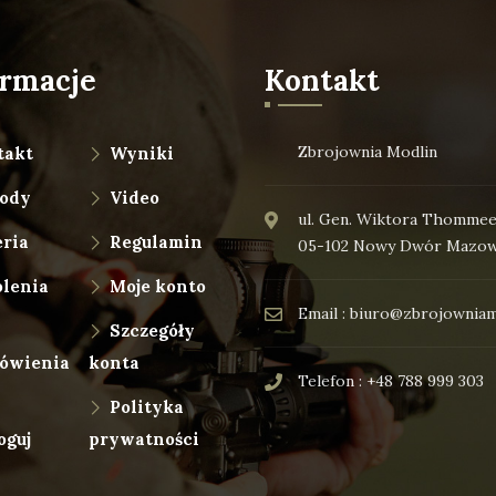
ormacje
Kontakt
Zbrojownia Modlin
takt
Wyniki
ody
Video
ul. Gen. Wiktora Thommee
ria
Regulamin
05-102 Nowy Dwór Mazow
olenia
Moje konto
Email : biuro@zbrojowniam
Szczegóły
ówienia
konta
Telefon : +48 788 999 303
Polityka
oguj
prywatności