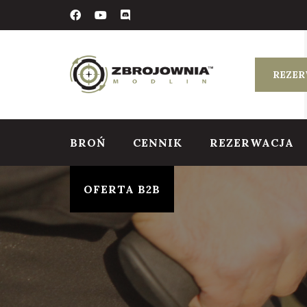
Skip
to
content
REZER
BROŃ
CENNIK
REZERWACJA
OFERTA B2B