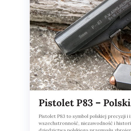
Pistolet P83 – Polsk
Pistolet P83 to symbol polskiej precyzji i
wszechstronność, niezawodność i histor
dziedzictwa polskiego przemysłu zbroje