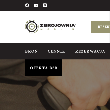
Skip
to
content
REZER
BROŃ
CENNIK
REZERWACJA
OFERTA B2B