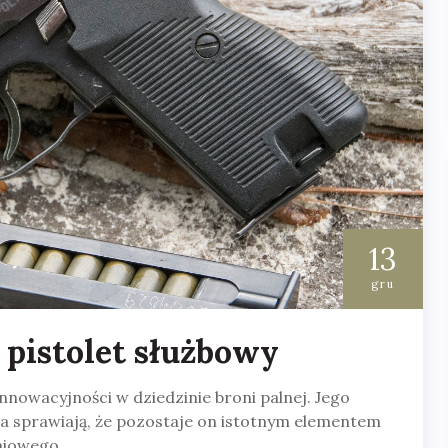
13
gru
i pistolet służbowy
 innowacyjności w dziedzinie broni palnej. Jego
ia sprawiają, że pozostaje on istotnym elementem
niowego.