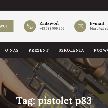
Zadzwoń
E-mail
WUJ
+48 788 999 303
biuro@zbro
O NAS
PREZENT
SZKOLENIA
POZW
Tag:
pistolet p83