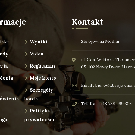
ormacje
Kontakt
Zbrojownia Modlin
takt
Wyniki
ody
Video
ul. Gen. Wiktora Thommee
ria
Regulamin
05-102 Nowy Dwór Mazow
olenia
Moje konto
Email : biuro@zbrojowniam
Szczegóły
ówienia
konta
Telefon : +48 788 999 303
Polityka
oguj
prywatności