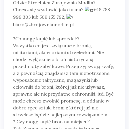
Gdzie: Strzelnica Zbrojownia Modlin
?
Chcesz się wystawić jako firma?
+48 788
999 303 lub 509 155 792,
biuro@zbrojowniamodlin.pl
?
Co mogę kupić lub sprzedać?
Wszystko co jest związane z bronią,
militariami, akcesoriami strzeleckimi. Nie
chodzi wyłącznie o broń historyczną i
przedmioty zabytkowe. Przejrzyj swoją szafę,
a z pewnością znajdziesz tam niepotrzebne
wyposażenie taktyczne, magazynki lub
celowniki do broni, której już nie używasz,
sprawne ale nieprzydatne ochronniki, itd. Być
może chcesz zwolnić promesę, a oddanie w
dobre ręce sztuki broni z której już nie
strzelasz będzie najlepszym rozwiązaniem.
?
Czy mogę kupić broń na miejscu?
Tak. Zaznaczymy, że transakcje kupna-