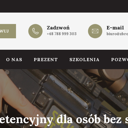
Zadzwoń
E-mail
WUJ
+48 788 999 303
biuro@zbro
O NAS
PREZENT
SZKOLENIA
POZW
tencyjny dla osób bez 