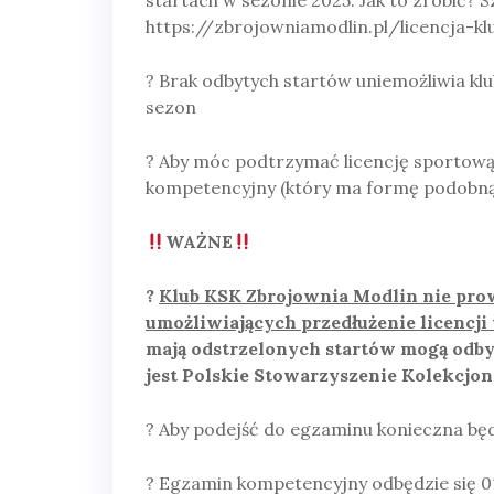
startach w sezonie 2025. Jak to zrobić? 
https://zbrojowniamodlin.pl/licencja-
? Brak odbytych startów uniemożliwia klu
sezon
? Aby móc podtrzymać licencję sportową
kompetencyjny (który ma formę podobną 
WAŻNE
?
Klub KSK Zbrojownia Modlin nie pr
umożliwiających przedłużenie licencji
mają odstrzelonych startów mogą odb
jest Polskie Stowarzyszenie Kolekcjo
? Aby podejść do egzaminu konieczna bę
? Egzamin kompetencyjny odbędzie się 0