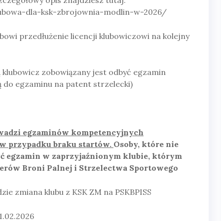
Szczegółowy opis znajdziesz tutaj:
klubowa-dla-ksk-zbrojownia-modlin-w-2026/
bowi przedłużenie licencji klubowiczowi na kolejny
 klubowicz zobowiązany jest odbyć egzamin
do egzaminu na patent strzelecki)
owadzi egzaminów kompetencyjnych
 w przypadku braku startów.
Osoby, które nie
yć egzamin w zaprzyjaźnionym klubie, którym
nerów Broni Palnej i Strzelectwa Sportowego
dzie zmiana klubu z KSK ZM na PSKBPISS
1.02.2026