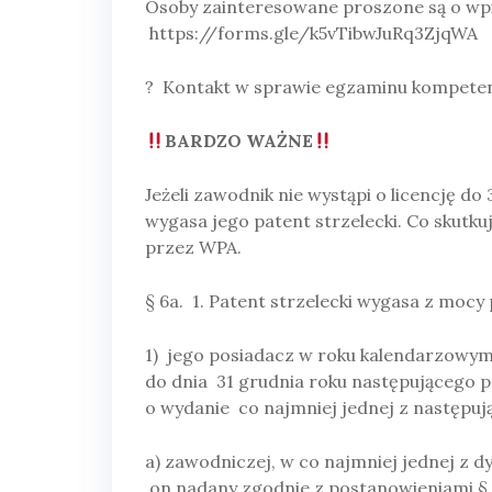
Osoby zainteresowane proszone są o wpi
https://forms.gle/k5vTibwJuRq3ZjqWA
? Kontakt w sprawie egzaminu kompeten
BARDZO WAŻNE
Jeżeli zawodnik nie wystąpi o licencję 
wygasa jego patent strzelecki. Co skutk
przez WPA.
§ 6a. 1. Patent strzelecki wygasa z mocy p
1) jego posiadacz w roku kalendarzowym 
do dnia 31 grudnia roku następującego p
o wydanie co najmniej jednej z następując
a) zawodniczej, w co najmniej jednej z d
on nadany zgodnie z postanowieniami § 3