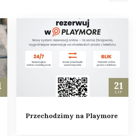
1
21
P
LIP
Przechodzimy na Playmore