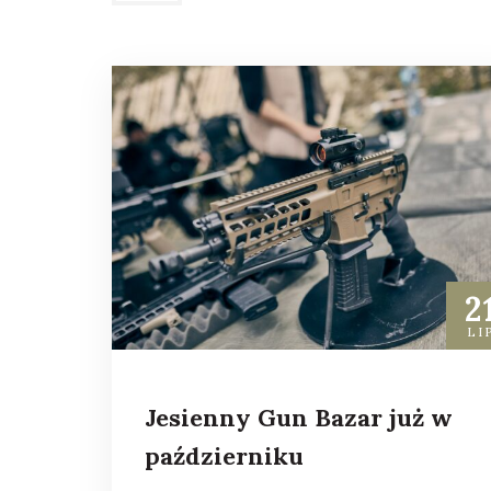
wpisu
2
LI
Jesienny Gun Bazar już w
październiku