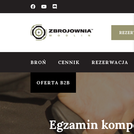
Skip
to
content
REZER
BROŃ
CENNIK
REZERWACJA
OFERTA B2B
Egzamin kompe