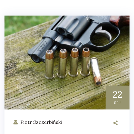
22
gru
Piotr Szczerbiński