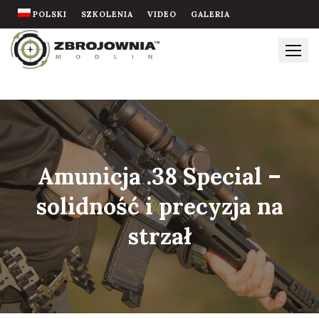
Skip
POLSKI
SZKOLENIA
VIDEO
GALERIA
to
content
Amunicja .38 Special –
solidność i precyzja na
strzał