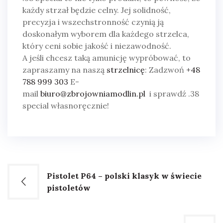
każdy strzał będzie celny. Jej solidność,
precyzja i wszechstronność czynią ją
doskonałym wyborem dla każdego strzelca,
który ceni sobie jakość i niezawodność.
A jeśli chcesz taką amunicję wypróbować, to
zapraszamy na naszą
strzelnicę
:
Zadzwoń
+48
788 999 303
E-
mail
biuro@zbrojowniamodlin.pl
i sprawdź .38
special własnoręcznie!
Nawigacja
Pistolet P64 – polski klasyk w świecie
pistoletów
wpisu